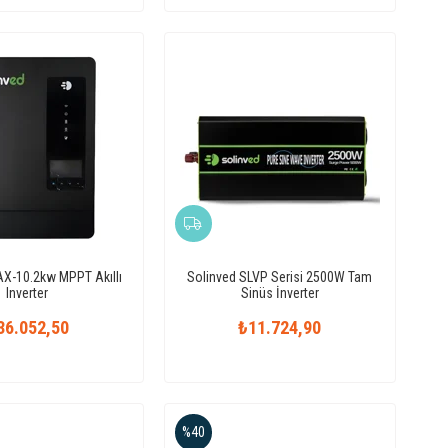
X-10.2kw MPPT Akıllı
Solinved SLVP Serisi 2500W Tam
Inverter
Sinüs İnverter
36.052,50
₺11.724,90
%40