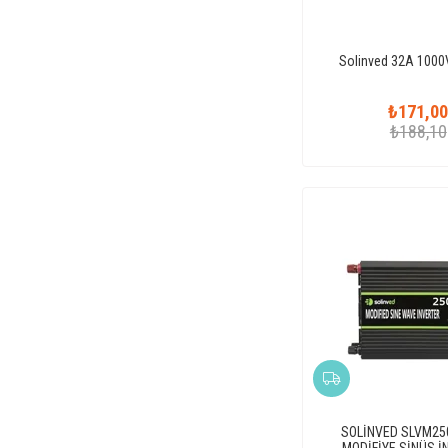
3200 Watt
3500 Watt
Solinved 32A 1000
4000 Watt
₺171,0
5000 Watt
₺188,10
6000 Watt
6500 Watt
8200 Watt
SOLİNVED SLVM25
MODİFİYE SİNÜS İ