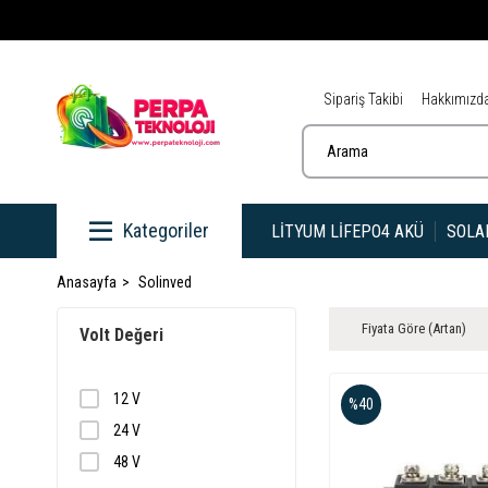
Sipariş Takibi
Hakkımızd
Kategoriler
LITYUM LIFEPO4 AKÜ
SOLA
Anasayfa
Solinved
Fiyata Göre (Artan)
Volt Değeri
12 V
%40
24 V
48 V