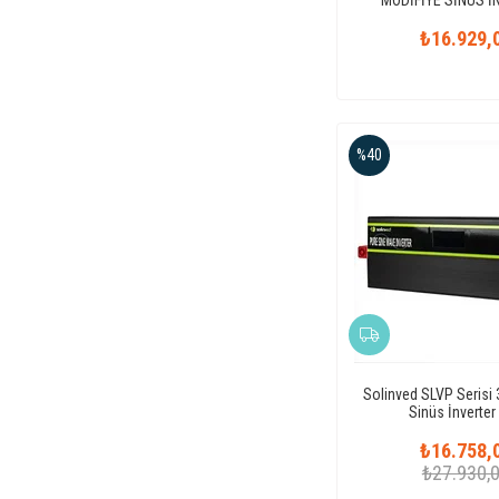
₺16.929,
%40
Solinved SLVP Seris
Sinüs İnverter
₺16.758,
₺27.930,