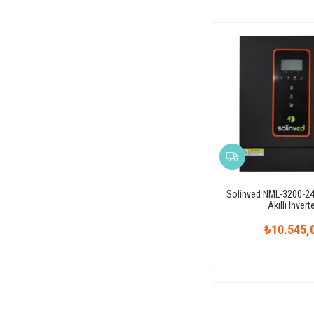
Solinved NML-3200-2
Akıllı Invert
₺10.545,