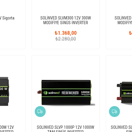
V Sigorta
SOLİNVED SLVM300 12V 300W
SOLİNVED
MODİFİYE SİNÜS İNVERTER
MODİFİY
0
₺1.368,00
₺
₺2.280,00
00M 12V
SOLİNVED SLVP 1000P 12V 1000W
SOLİNVED S
NVERTER
TAM SİNÜS İNVERTER
Sİ