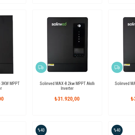
4 3KW MPPT
Solinved MAX-8.2kw MPPT Akıllı
Solinved MA
er
Inverter
00
₺31.920,00
₺
%40
%40