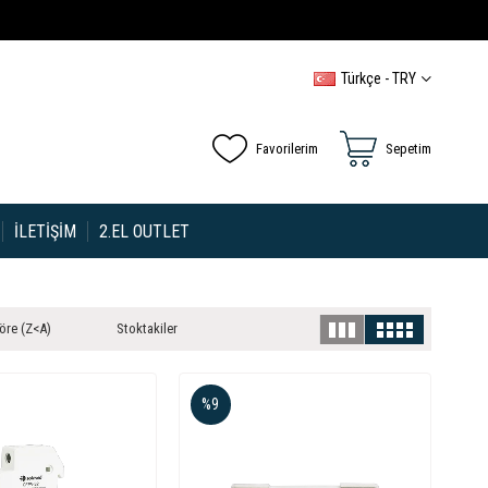
Türkçe - TRY
Favorilerim
Sepetim
İLETIŞIM
2.EL OUTLET
öre (Z<A)
Stoktakiler
%9