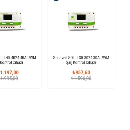
OL-LT40-4024 40A PWM
Solinved SOL-LT30-3024 30A PWM
 Kontrol Cihazı
Şarj Kontrol Cihazı
1.197,00
₺957,60
₺1.995,00
₺1.596,00