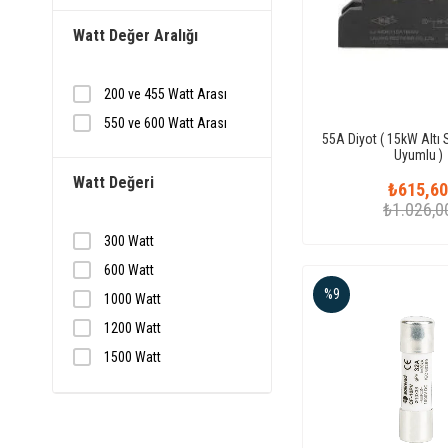
Watt Değer Aralığı
200 ve 455 Watt Arası
550 ve 600 Watt Arası
55A Diyot ( 15kW Altı 
Uyumlu )
Watt Değeri
₺615,6
₺1.026,0
300 Watt
600 Watt
%9
1000 Watt
1200 Watt
1500 Watt
2000 Watt
2500 Watt
3000 Watt