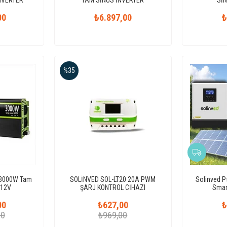
00
₺6.897,00
₺
%35
i 3000W Tam
SOLİNVED SOL-LT20 20A PWM
Solinved P
 12V
ŞARJ KONTROL CİHAZI
Smart
00
₺627,00
₺
00
₺969,00