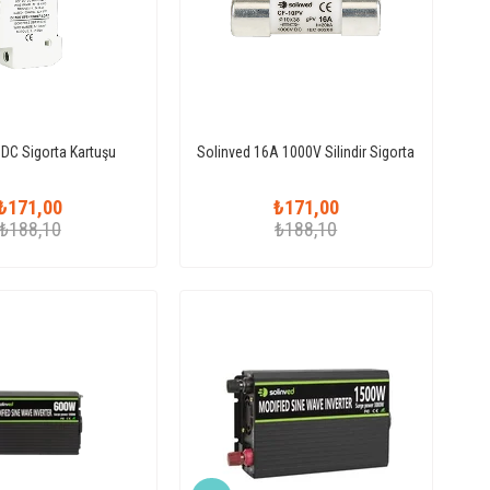
 DC Sigorta Kartuşu
Solinved 16A 1000V Silindir Sigorta
₺171,00
₺171,00
₺188,10
₺188,10