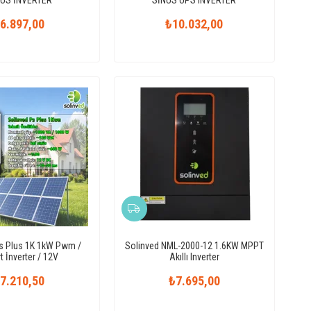
6.897,00
₺10.032,00
s Plus 1K 1kW Pwm /
Solinved NML-2000-12 1.6KW MPPT
 İnverter / 12V
Akıllı Inverter
7.210,50
₺7.695,00