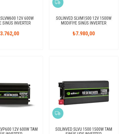
 SLVM600 12V 600W
SOLİNVED SLVM1500 12V 1500W
E SİNÜS İNVERTER
MODİFİYE SİNÜS İNVERTER
3.762,00
₺7.980,00
LVP600 12V 600W TAM
SOLİNVED SLVU 1500 1500W TAM
NÜS İNVERTER
SİNÜS UPS INVERTER