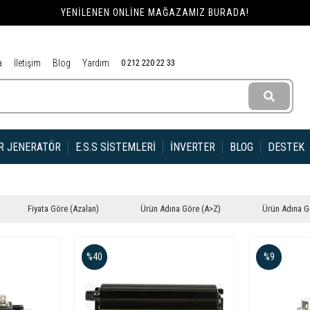
YENILENEN ONLINE MAĞAZAMIZ BURADA!
a
İletişim
Blog
Yardım
0 212 220 22 33
R JENERATÖR
E.S.S SISTEMLERI
İNVERTER
BLOG
DESTEK
Fiyata Göre (Azalan)
Ürün Adına Göre (A>Z)
Ürün Adına G
%40
%9