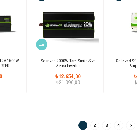
 12V 1500W
Solinved 2000W Tam Sinüs Slvp
Solinved S
ERTER
Serisi Inverter
Şarj
0
₺12.654,00
₺
₺21.090,00
1
2
3
4
>