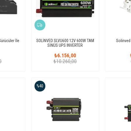
Sürücüler İle
SOLİNVED SLVU600 12V 600W TAM
Solinved
SİNÜS UPS INVERTER
0
₺6.156,00
0
₺10.260,00
%40