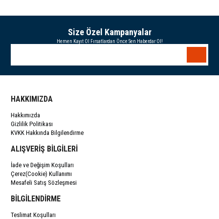
Size Özel Kampanyalar
Hemen Kayıt Ol Fırsatlardan Önce Sen Haberdar Ol!
HAKKIMIZDA
Hakkımızda
Gizlilik Politikası
KVKK Hakkında Bilgilendirme
ALIŞVERİŞ BİLGİLERİ
İade ve Değişim Koşulları
Çerez(Cookie) Kullanımı
Mesafeli Satış Sözleşmesi
BİLGİLENDİRME
Teslimat Koşulları