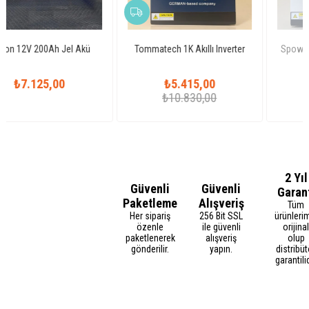
Tommatech 1K Akıllı Inverter
Spower VP-3000 Akıllı Inverter
₺5.415,00
₺4.560,00
TÜKENDI
₺10.830,00
₺9.120,00
2 Yıl
Güvenli
Güvenli
Garan
Paketleme
Alışveriş
Tüm
Her sipariş
256 Bit SSL
ürünleri
özenle
ile güvenli
orijina
paketlenerek
alışveriş
olup
gönderilir.
yapın.
distribüt
garantilid