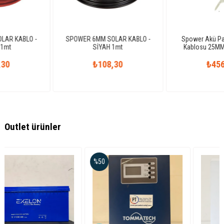
SPOWER 6MM SOLAR KABLO -
Spower Akü Paralel Bağlantı
SİYAH 1mt
Kablosu 25MM Bakır 50 CM
₺108,30
₺456,00
Outlet ürünler
%50