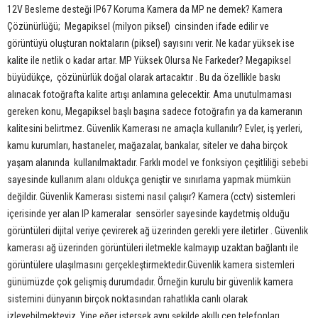
12V Besleme desteği IP67 Koruma Kamera da MP ne demek? Kamera
Çözünürlüğü; Megapiksel (milyon piksel) cinsinden ifade edilir ve
görüntüyü oluşturan noktaların (piksel) sayısını verir. Ne kadar yüksek ise
kalite ile netlik o kadar artar. MP Yüksek Olursa Ne Farkeder? Megapiksel
büyüdükçe, çözünürlük doğal olarak artacaktır . Bu da özellikle baskı
alınacak fotoğrafta kalite artışı anlamına gelecektir. Ama unutulmaması
gereken konu, Megapiksel başlı başına sadece fotoğrafın ya da kameranın
kalitesini belirtmez. Güvenlik Kamerası ne amaçla kullanılır? Evler, iş yerleri,
kamu kurumları, hastaneler, mağazalar, bankalar, siteler ve daha birçok
yaşam alanında kullanılmaktadır. Farklı model ve fonksiyon çeşitliliği sebebi
sayesinde kullanım alanı oldukça geniştir ve sınırlama yapmak mümkün
değildir. Güvenlik Kamerası sistemi nasıl çalışır? Kamera (cctv) sistemleri
içerisinde yer alan IP kameralar sensörler sayesinde kaydetmiş olduğu
görüntüleri dijital veriye çevirerek ağ üzerinden gerekli yere iletirler . Güvenlik
kamerası ağ üzerinden görüntüleri iletmekle kalmayıp uzaktan bağlantı ile
görüntülere ulaşılmasını gerçekleştirmektedir.Güvenlik kamera sistemleri
günümüzde çok gelişmiş durumdadır. Örneğin kurulu bir güvenlik kamera
sistemini dünyanın birçok noktasından rahatlıkla canlı olarak
izleyebilmekteyiz. Yine eğer istersek aynı şekilde akıllı cep telefonları