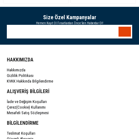
Size Özel Kampanyalar
Hemen Kayıt Ol Fırsatlardan Önce Sen Haberdar Ol!
HAKKIMIZDA
Hakkımızda
Gizlilik Politikası
KVKK Hakkında Bilgilendirme
ALIŞVERİŞ BİLGİLERİ
İade ve Değişim Koşulları
Çerez(Cookie) Kullanımı
Mesafeli Satış Sözleşmesi
BİLGİLENDİRME
Teslimat Koşulları
Güvenli Alışveriş