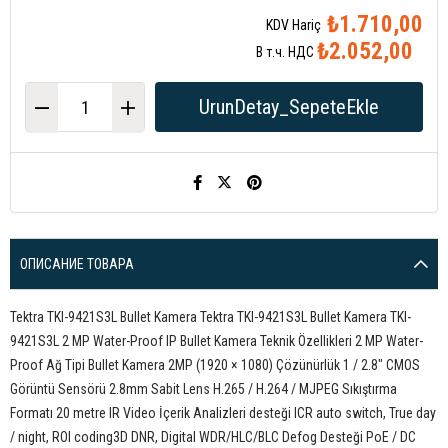
₺1.710,00
₺2.052,00
В т.ч. НДС
ОПИСАНИЕ ТОВАРА
Tektra TKI-9421S3L Bullet Kamera Tektra TKI-9421S3L Bullet Kamera TKI-
9421S3L 2 MP Water-Proof IP Bullet Kamera Teknik Özellikleri 2 MP Water-
Proof Ağ Tipi Bullet Kamera 2MP (1920 × 1080) Çözünürlük 1 / 2.8″ CMOS
Görüntü Sensörü 2.8mm Sabit Lens H.265 / H.264 / MJPEG Sıkıştırma
Formatı 20 metre IR Video İçerik Analizleri desteği ICR auto switch, True day
/ night, ROI coding3D DNR, Digital WDR/HLC/BLC Defog Desteği PoE / DC