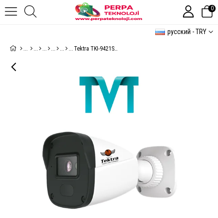
0
русский - TRY
Tektra TKI-9421S3L Bullet Kamera