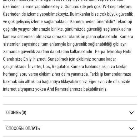
üzerinden izleme yapabilmekteyiz. Günümüzde pek çok DVR cep telefonu
üzerinden de izleme yapabilmekteyiz. Bu imkanlar bize çok büyük güvenlik
ve çok gelişmiş izleme sağlamaktadır. Kamera neden önemlidir? Teknoloji
çağında yaşıyor olmamızla birlikte, günümüzde güvenliği sağlamak adına
kamera sistemleri olmazsa olmazlar olarak ön plana çıkmaktadır. Kamera
sistemleri sayesinde, tam anlamıyla bir güvenlik sağlanabildiği gibi aynı
zamanda güvenlik zaafları da ortadan kalkmaktadır . Perpa Teknoloji Ekibi
Olarak size En iyi hizmeti Sunabilmek için ekibimiz sonuna kadar
çalışmaktadır. İnverter, Ups, Regülatör, Kamera hakkında aklınıza takılan
herhangi soru varsa ekibimiz her daim yanınızda. Farklı İp kameralarımıza
bakmak için alttaki bu bağlantıya tıklayabilirsiniz. Eğer evinizde ofisinizde
internet altyapınız yoksa Ahd Kameralarımıza bakabilirsiniz.
ОТЗЫВЫ
(0)
СПОСОБЫ ОПЛАТЫ