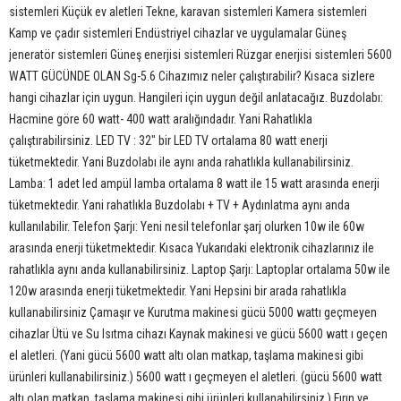
sistemleri Küçük ev aletleri Tekne, karavan sistemleri Kamera sistemleri
Kamp ve çadır sistemleri Endüstriyel cihazlar ve uygulamalar Güneş
jeneratör sistemleri Güneş enerjisi sistemleri Rüzgar enerjisi sistemleri 5600
WATT GÜCÜNDE OLAN Sg-5.6 Cihazımız neler çalıştırabilir? Kısaca sizlere
hangi cihazlar için uygun. Hangileri için uygun değil anlatacağız. Buzdolabı:
Hacmine göre 60 watt- 400 watt aralığındadır. Yani Rahatlıkla
çalıştırabilirsiniz. LED TV : 32" bir LED TV ortalama 80 watt enerji
tüketmektedir. Yani Buzdolabı ile aynı anda rahatlıkla kullanabilirsiniz.
Lamba: 1 adet led ampül lamba ortalama 8 watt ile 15 watt arasında enerji
tüketmektedir. Yani rahatlıkla Buzdolabı + TV + Aydınlatma aynı anda
kullanılabilir. Telefon Şarjı: Yeni nesil telefonlar şarj olurken 10w ile 60w
arasında enerji tüketmektedir. Kısaca Yukarıdaki elektronik cihazlarınız ile
rahatlıkla aynı anda kullanabilirsiniz. Laptop Şarjı: Laptoplar ortalama 50w ile
120w arasında enerji tüketmektedir. Yani Hepsini bir arada rahatlıkla
kullanabilirsiniz Çamaşır ve Kurutma makinesi gücü 5000 wattı geçmeyen
cihazlar Ütü ve Su Isıtma cihazı Kaynak makinesi ve gücü 5600 watt ı geçen
el aletleri. (Yani gücü 5600 watt altı olan matkap, taşlama makinesi gibi
ürünleri kullanabilirsiniz.) 5600 watt ı geçmeyen el aletleri. (gücü 5600 watt
altı olan matkap, taşlama makinesi gibi ürünleri kullanabilirsiniz.) Fırın ve