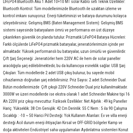
LIFEPO4 Bluetooth Akü 1 Adet 10+10 MT solar Kablo seti Teknik Özellikler:
Bluetooth Kontrol: Tüm modellerimizde Bluetooth ile uzaktan izleme ve
kontrol imkanı sunuyoruz. Enerji tüketiminizi ve batarya durumunu kolayca
izleyebilirsiniz. Gelişmiş BMS (Bateri Management Sistem): Gelişmiş BMS
sistemi sayesinde bataryaların ömrü ve performansı en üst düzeye
çıkarılırken güvenlik ön planda tutulur. Prizmatik LiFePO4 Batarya Hücreleri:
Farklı ölçülerde LiFePO4 prizmatik bataryalar, jeneratörlerimizin içinde yer
almaktadır. Yüksek performanslı bu bataryalar, uzun ömürlü ve güvenilirdir.
Çift Şarj Seçeneği: Jeneratörler hem 220V AC ile hem de solar paneller
aracılığıyla şarj edilebilmektedir, bu da kullanıcıya esneklik sağlar. USB Şarj
Çıkışları: Tüm modellerde 2 adet USB çıkış bulunur, bu sayede mobil
cihazlarınızı doğrudan şarj edebilirsiniz. Priz Sayısı: 2 adet Schneider Dual.
Bütün modellerimizde Çift çıkışlı 220V Schneider Dual priz kullanılmaktadır.
3000W ve üzeri modellerde ise ekstra olarak 1 adet Schneider Makine tipi 16
Ah 220V priz çıkışı mevcuttur. Fiziksek Özellikler: Net Ağırlık : 49 kg Paneller
Hariç. Yükseklik: 38 Cm Genişlik: 42 Cm Derinlik: 55 C Nem : 5 ila 90 Çalışma
Sıcaklığı : -10 ~ 50 Harici Pil Desteği: Yok Kullanım Alanları: Ev ve villa enerji
desteği Acil durum enerji ihtiyaçları Kırsal ve OFF-GRİD bölgeler Kamp ve
doğa aktiviteleri Endüstriyel saha uygulamaları Aydınlatma sistemleri Konut