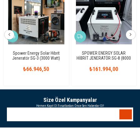
Spower Energy Solar Hibrit
SPOWER ENERGY SOLAR
Jeneratör SG-3 (3000 Watt)
HİBRİT JENERATÖR SG-8 (8000
Watt)
₺66.946,50
₺161.994,00
Size Özel Kampanyalar
Hemen Kayıt Ol Fırsatlardan Önce Sen Haberdar Ol!