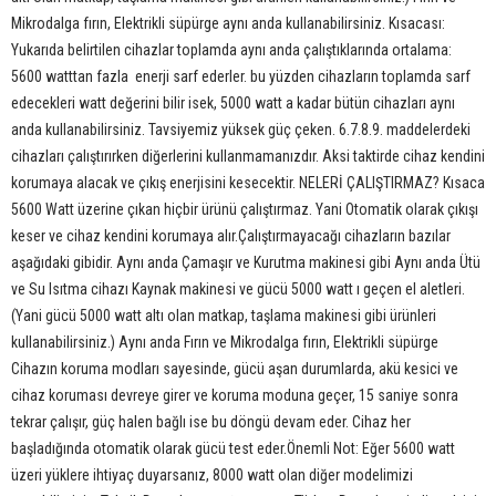
Mikrodalga fırın, Elektrikli süpürge aynı anda kullanabilirsiniz. Kısacası:
Yukarıda belirtilen cihazlar toplamda aynı anda çalıştıklarında ortalama:
5600 watttan fazla enerji sarf ederler. bu yüzden cihazların toplamda sarf
edecekleri watt değerini bilir isek, 5000 watt a kadar bütün cihazları aynı
anda kullanabilirsiniz. Tavsiyemiz yüksek güç çeken. 6.7.8.9. maddelerdeki
cihazları çalıştırırken diğerlerini kullanmamanızdır. Aksi taktirde cihaz kendini
korumaya alacak ve çıkış enerjisini kesecektir. NELERİ ÇALIŞTIRMAZ? Kısaca
5600 Watt üzerine çıkan hiçbir ürünü çalıştırmaz. Yani Otomatik olarak çıkışı
keser ve cihaz kendini korumaya alır.Çalıştırmayacağı cihazların bazılar
aşağıdaki gibidir. Aynı anda Çamaşır ve Kurutma makinesi gibi Aynı anda Ütü
ve Su Isıtma cihazı Kaynak makinesi ve gücü 5000 watt ı geçen el aletleri.
(Yani gücü 5000 watt altı olan matkap, taşlama makinesi gibi ürünleri
kullanabilirsiniz.) Aynı anda Fırın ve Mikrodalga fırın, Elektrikli süpürge
Cihazın koruma modları sayesinde, gücü aşan durumlarda, akü kesici ve
cihaz koruması devreye girer ve koruma moduna geçer, 15 saniye sonra
tekrar çalışır, güç halen bağlı ise bu döngü devam eder. Cihaz her
başladığında otomatik olarak gücü test eder.Önemli Not: Eğer 5600 watt
üzeri yüklere ihtiyaç duyarsanız, 8000 watt olan diğer modelimizi