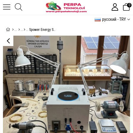
0
русский - TRY
Spower Energy Solar Hibrit Jeneratör SG-5.6 (5600 Watt)