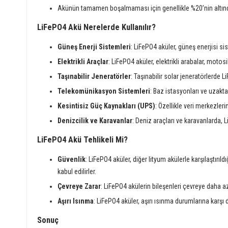
Akünün tamamen boşalmaması için genellikle %20’nin altında
LiFePO4 Akü Nerelerde Kullanılır?
Güneş Enerji Sistemleri
: LiFePO4 aküler, güneş enerjisi s
Elektrikli Araçlar
: LiFePO4 aküler, elektrikli arabalar, motosi
Taşınabilir Jeneratörler
: Taşınabilir solar jeneratörlerde L
Telekomünikasyon Sistemleri
: Baz istasyonları ve uzakta
Kesintisiz Güç Kaynakları (UPS)
: Özellikle veri merkezle
Denizcilik ve Karavanlar
: Deniz araçları ve karavanlarda, L
LiFePO4 Akü Tehlikeli Mi?
Güvenlik
: LiFePO4 aküler, diğer lityum akülerle karşılaştırıl
kabul edilirler.
Çevreye Zarar
: LiFePO4 akülerin bileşenleri çevreye daha a
Aşırı Isınma
: LiFePO4 aküler, aşırı ısınma durumlarına karşı 
Sonuç