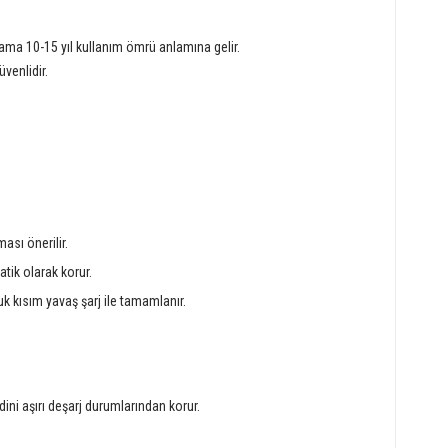
lama 10-15 yıl kullanım ömrü anlamına gelir.
venlidir.
ması önerilir.
tik olarak korur.
uk kısım yavaş şarj ile tamamlanır.
ini aşırı deşarj durumlarından korur.