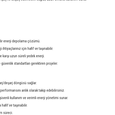
lir enerji depolama çözümü.
ihtiyaçlarınız için hafif ve taşınabilir.
e karşı uzun süreli yedek enerji.
üvenlik standartları gerektiren projeler.
arj/deşarj döngüsü sağlar.
erformansını anlık olarak takip edebilirsiniz.
üvenli kullanım ve verimli enerji yönetimi sunar.
afif ve taşınabilir.
im süreci.