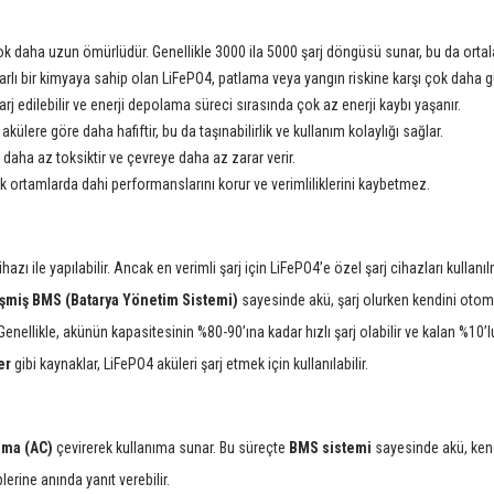
çok daha uzun ömürlüdür. Genellikle 3000 ila 5000 şarj döngüsü sunar, bu da orta
rarlı bir kimyaya sahip olan LiFePO4, patlama veya yangın riskine karşı çok daha gü
 şarj edilebilir ve enerji depolama süreci sırasında çok az enerji kaybı yaşanır.
külere göre daha hafiftir, bu da taşınabilirlik ve kullanım kolaylığı sağlar.
 daha az toksiktir ve çevreye daha az zarar verir.
uk ortamlarda dahi performanslarını korur ve verimliliklerini kaybetmez.
hazı ile yapılabilir. Ancak en verimli şarj için LiFePO4’e özel şarj cihazları kullanıl
şmiş BMS (Batarya Yönetim Sistemi)
sayesinde akü, şarj olurken kendini otoma
 Genellikle, akünün kapasitesinin %80-90’ına kadar hızlı şarj olabilir ve kalan %10’l
er
gibi kaynaklar, LiFePO4 aküleri şarj etmek için kullanılabilir.
kıma (AC)
çevirerek kullanıma sunar. Bu süreçte
BMS sistemi
sayesinde akü, kend
erine anında yanıt verebilir.