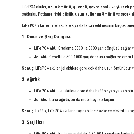
LiFePO4 aküler,
uzun ömürlü
,
güvenli
,
çevre dostu
ve
yüksek p
sağlarlar.
Patlama riski düşük
,
uzun kullanım ömürlü
ve
sıcakl
LiFePO4 akülerin
jel akülere kıyasla tercih edilmesinin birçok önem
1. Ömür ve Şarj Döngüsü
LiFePO4 Akü
: Ortalama 3000 ila 5000 şarj döngüsü sağlar ve
Jel Akü
: Genellikle 500-1000 şarj döngüsü sağlar ve ömrü Li
Sonuç
: LiFePO4 aküler, jel akülere göre çok daha uzun ömürlüdür ve 
2. Ağırlık
LiFePO4 Akü
: Jel akülere göre daha hafif bir yapıya sahiptir.
Jel Akü
: Daha ağırdır, bu da mobiliteyi zorlaştırır.
Sonuç
: Hafiflik, LiFePO4 akülerin taşınabilir cihazlar ve elektrikli ar
3. Şarj Hızı
LiFePO4 Akü
: Hızlı şarj edilebilir. %80-90 kapasiteye kadar 