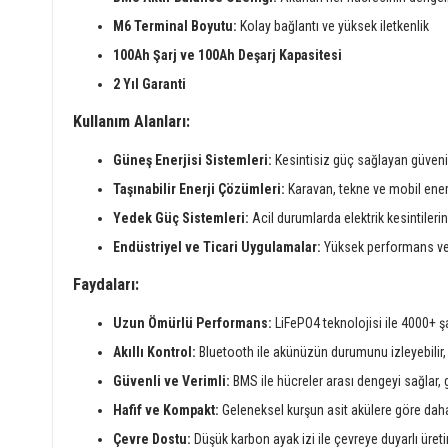
M6 Terminal Boyutu:
Kolay bağlantı ve yüksek iletkenlik
100Ah Şarj ve 100Ah Deşarj Kapasitesi
2 Yıl Garanti
Kullanım Alanları:
Güneş Enerjisi Sistemleri:
Kesintisiz güç sağlayan güveni
Taşınabilir Enerji Çözümleri:
Karavan, tekne ve mobil enerji 
Yedek Güç Sistemleri:
Acil durumlarda elektrik kesintilerin
Endüstriyel ve Ticari Uygulamalar:
Yüksek performans ve g
Faydaları:
Uzun Ömürlü Performans:
LiFePO4 teknolojisi ile 4000+ ş
Akıllı Kontrol:
Bluetooth ile akünüzün durumunu izleyebilir, p
Güvenli ve Verimli:
BMS ile hücreler arası dengeyi sağlar, g
Hafif ve Kompakt:
Geleneksel kurşun asit akülere göre daha h
Çevre Dostu:
Düşük karbon ayak izi ile çevreye duyarlı üret