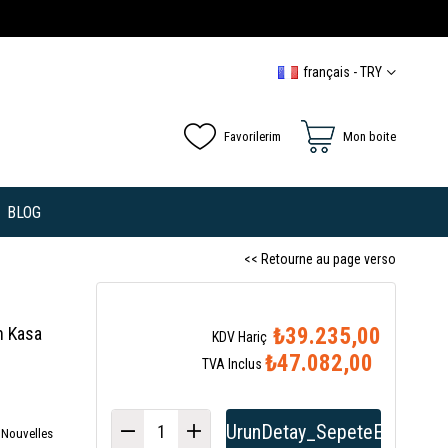
français - TRY
Favorilerim
Mon boite
BLOG
<< Retourne au page verso
n Kasa
₺39.235,00
₺47.082,00
TVA Inclus
x Nouvelles