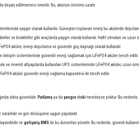
 deşarj edilmemesi önerilir. Bu, akünün ömrünü uzatır.
istemlerinde yaygın olarak kullanılır. Güneşten toplanan enerji bu akülerde depola
kletler ve bisikletler gibi araçlarda yaygın olarak kullanılır. Hafif olmaları ve uzun 
iFePO4 aküler, enerji depolama ve güvenilir güç kaynağı olarak kullanılır.
n iletişim sistemlerinde güvenilir enerji sağlamak için LiFePO4 aküler tercih edilir.
rinde ve önemli altyapılarda kullanılan UPS sistemlerinde LiFePO4 aküler, uzun öm
iFePO4 aküler güvenilir enerji sağlama kapasitesi ile tercih edilir.
dığında daha güvenlidir.
Patlama
ya da
yangın riski
neredeyse yoktur. Bu nedenle, 
z zararlıdır ve geri dönüşüme uygun yapıdadır.
dayanıklıdır ve
gelişmiş BMS
ile bu durumları yönetir. Bu nedenle, güvenli kullanım