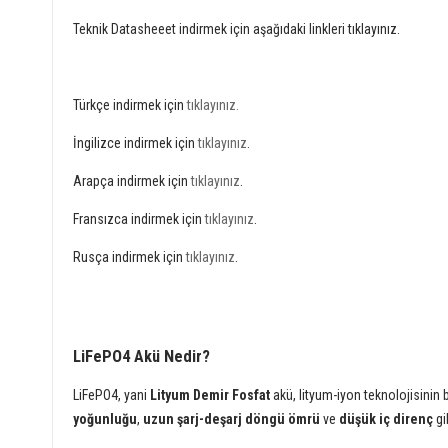
Teknik Datasheeet indirmek için aşağıdaki linkleri tıklayınız.
Türkçe indirmek için
tıklayınız
.
İngilizce indirmek için
tıklayınız
.
Arapça indirmek için
tıklayınız
.
Fransızca indirmek için
tıklayınız
.
Rusça indirmek için
tıklayınız
.
LiFePO4 Akü Nedir?
LiFePO4, yani
Lityum Demir Fosfat
akü, lityum-iyon teknolojisinin b
yoğunluğu
,
uzun şarj-deşarj döngü ömrü
ve
düşük iç direnç
gi