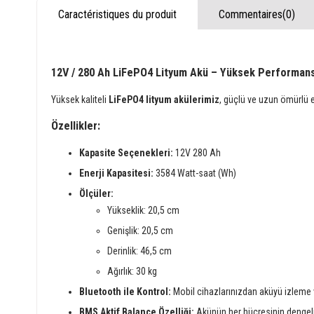
Caractéristiques du produit
Commentaires
(0)
12V / 280 Ah LiFePO4 Lityum Akü – Yüksek Performans,
Yüksek kaliteli
LiFePO4 lityum akülerimiz
, güçlü ve uzun ömürlü 
Özellikler:
Kapasite Seçenekleri:
12V 280 Ah
Enerji Kapasitesi:
3584 Watt-saat (Wh)
Ölçüler:
Yükseklik: 20,5 cm
Genişlik: 20,5 cm
Derinlik: 46,5 cm
Ağırlık: 30 kg
Bluetooth ile Kontrol:
Mobil cihazlarınızdan aküyü izleme
BMS Aktif Balance Özelliği:
Akünün her hücresinin dengeli 