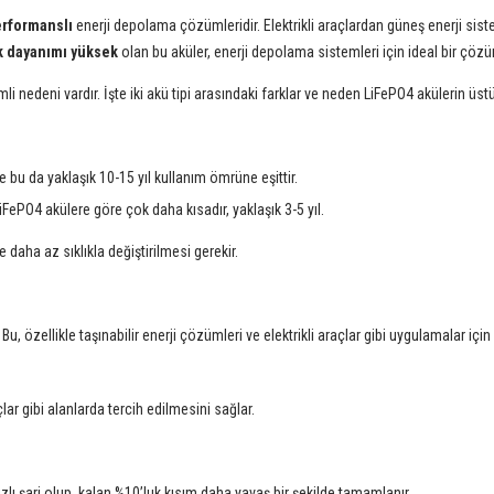
erformanslı
enerji depolama çözümleridir. Elektrikli araçlardan güneş enerji sistem
ık dayanımı yüksek
olan bu aküler, enerji depolama sistemleri için ideal bir çöz
li nedeni vardır. İşte iki akü tipi arasındaki farklar ve neden LiFePO4 akülerin üs
 bu da yaklaşık 10-15 yıl kullanım ömrüne eşittir.
FePO4 akülere göre çok daha kısadır, yaklaşık 3-5 yıl.
daha az sıklıkla değiştirilmesi gerekir.
 Bu, özellikle taşınabilir enerji çözümleri ve elektrikli araçlar gibi uygulamalar için
açlar gibi alanlarda tercih edilmesini sağlar.
hızlı şarj olup, kalan %10’luk kısım daha yavaş bir şekilde tamamlanır.