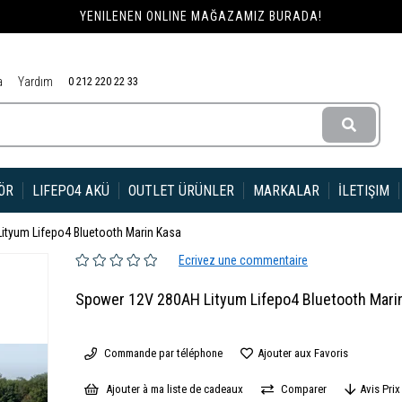
YENILENEN ONLINE MAĞAZAMIZ BURADA!
a
Yardım
0 212 220 22 33
ÖR
LIFEPO4 AKÜ
OUTLET ÜRÜNLER
MARKALAR
İLETIŞIM
tyum Lifepo4 Bluetooth Marin Kasa
Ecrivez une commentaire
Spower 12V 280AH Lityum Lifepo4 Bluetooth Mari
Commande par téléphone
Ajouter aux Favoris
Ajouter à ma liste de cadeaux
Comparer
Avis Pri