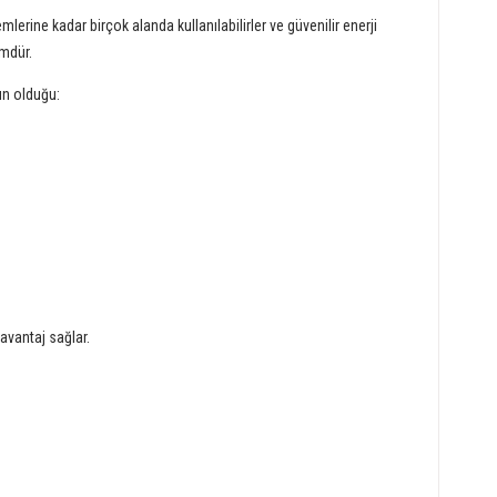
lerine kadar birçok alanda kullanılabilirler ve güvenilir enerji
ümdür.
tün olduğu:
 avantaj sağlar.