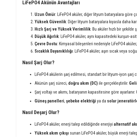
LiFePO4 Akünün Avantajları
Uzun Ömür
: LiFePO4 aküler, diğer lityum bataryalara göre 
Yüksek Güvenlik
: Diğer lityum bataryalara kıyasla daha ka
Hızlı Şarj ve Yüksek Verimlilik
: Bu aküler hızlı bir şekilde
Düşük Ağırlık
: LiFePO4 aküler, aynı kapasitedeki kurşun-asit a
Çevre Dostu
: Kimyasal bileşenleri nedeniyle LiFePO4 aküler,
Sıcaklık Dayanıklılığı
: LiFePO4 aküler, aşırı sıcak veya soğ
Nasıl Şarj Olur?
LiFePO4 akülerin şarj edilmesi, standart bir lityum-iyon şarj ci
Akünün şarj süreci,
doğru akım (DC)
ile gerçekleştirilir.
Geli
Şarj voltajı ve akımı, bataryanın kapasitesine göre ayarlanır.
Güneş panelleri
,
şebeke elektriği
ya da
solar jeneratörl
Nasıl Deşarj Olur?
LiFePO4 aküler, enerji talep edildiğinde enerjiyi
alternatif a
Yüksek akım çıkışı
sunan LiFePO4 aküler, büyük enerji talepl