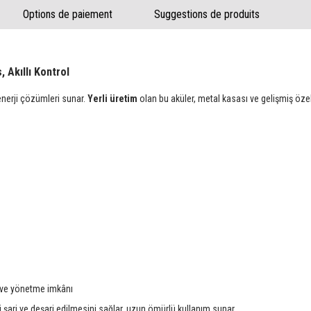
Options de paiement
Suggestions de produits
 Akıllı Kontrol
enerji çözümleri sunar.
Yerli üretim
olan bu aküler, metal kasası ve gelişmiş özelli
 ve yönetme imkânı
şarj ve deşarj edilmesini sağlar, uzun ömürlü kullanım sunar