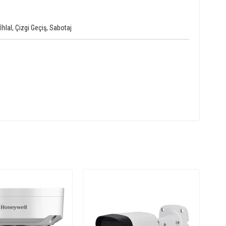
lal, Çizgi Geçiş, Sabotaj