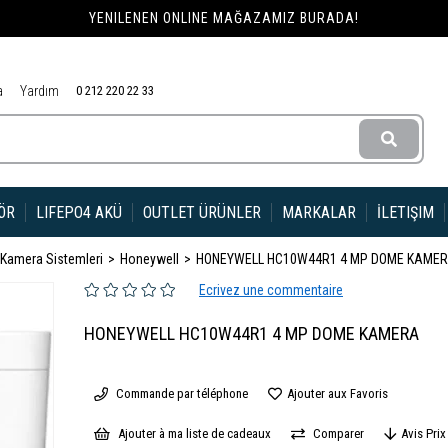
YENILENEN ONLINE MAĞAZAMIZ BURADA!
a
Yardım
0 212 220 22 33
ÖR
LIFEPO4 AKÜ
OUTLET ÜRÜNLER
MARKALAR
İLETIŞIM
 Kamera Sistemleri
Honeywell
HONEYWELL HC10W44R1 4 MP DOME KAME
Ecrivez une commentaire
HONEYWELL HC10W44R1 4 MP DOME KAMERA
Commande par téléphone
Ajouter aux Favoris
Ajouter à ma liste de cadeaux
Comparer
Avis Pri