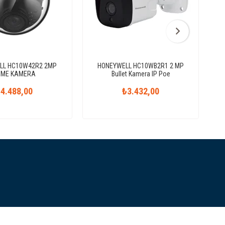
LL HC10W42R2 2MP
HONEYWELL HC10WB2R1 2 MP
OME KAMERA
Bullet Kamera IP Poe
B
4.488,00
₺3.432,00