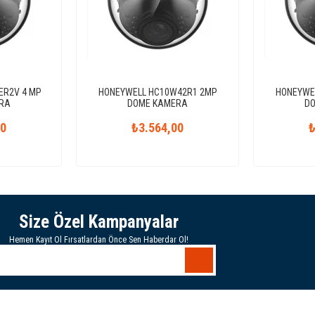
ER2V 4 MP
HONEYWELL HC10W42R1 2MP
HONEYWE
RA
DOME KAMERA
D
00
₺3.564,00
₺
Size Özel Kampanyalar
Hemen Kayıt Ol Fırsatlardan Önce Sen Haberdar Ol!