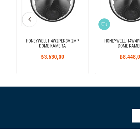
HONEYWELL H4W2PER3V 2MP
HONEYWELL H4W4P
DOME KAMERA
DOME KAME
₺3.630,00
₺8.448,