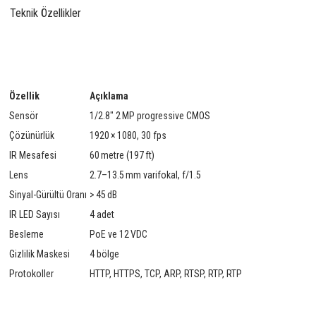
Teknik Özellikler
Özellik
Açıklama
Sensör
1/2.8″ 2 MP progressive CMOS
Çözünürlük
1920 × 1080, 30 fps
IR Mesafesi
60 metre (197 ft)
Lens
2.7–13.5 mm varifokal, f/1.5
Sinyal-Gürültü Oranı
> 45 dB
IR LED Sayısı
4 adet
Besleme
PoE ve 12 VDC
Gizlilik Maskesi
4 bölge
Protokoller
HTTP, HTTPS, TCP, ARP, RTSP, RTP, RTP