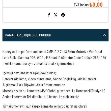
₺0,00
TVA Inclus
CARACTÉRISTIQUES DU PRODUIT
Honeywell in performans serisi 2MP IP 2.7~13,5mm Motorize Varifocal
Lens Bullet Kamera POE, WDR ,4*Smart IR 60metre Gece Görüş H.265, IP66
özellikli kamerası aynı zamanda analiz içermektedir.
İçerdiği bazı analizler aşağıdaki gibidir;
Hareket Algılama, Video Kurcalama, Sahne Değişikliği, Akıllı Hareket
Algılama, Akıllı Tripwire, Akıllı Smart intrusion
Motorize olan bu kamerayı MSK Global güvencesi ile Honeywell Türkiye 10
Series kameralar Tek distribütörü ünvanı ile alabilirsiniz.
Tüm ürünler aynı gün kargolanmakta ve kargo ücretsiz olarak