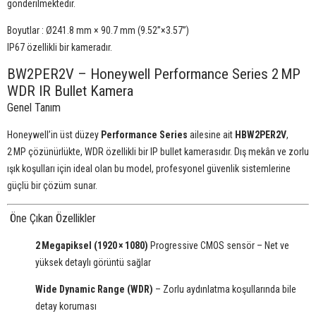
gönderilmektedir.
Boyutlar : Ø241.8 mm × 90.7 mm (9.52”×3.57”)
IP67 özellikli bir kameradır.
BW2PER2V – Honeywell Performance Series 2 MP
WDR IR Bullet Kamera
Genel Tanım
Honeywell’in üst düzey
Performance Series
ailesine ait
HBW2PER2V
,
2 MP çözünürlükte, WDR özellikli bir IP bullet kamerasıdır. Dış mekân ve zorlu
ışık koşulları için ideal olan bu model, profesyonel güvenlik sistemlerine
güçlü bir çözüm sunar.
Öne Çıkan Özellikler
2 Megapiksel (1920 × 1080)
Progressive CMOS sensör – Net ve
yüksek detaylı görüntü sağlar
Wide Dynamic Range (WDR)
– Zorlu aydınlatma koşullarında bile
detay koruması