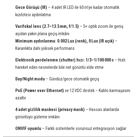
Gece Görüşü (IR)
– 4 adet IR LED ile 60 m’ye kadar otomatik
kızılötesi aydınlatma
Varifokal lens (2.7–13.5 mm, f/1.5)
– 5× optik zoom ile geniş
açıdan yakın plana geçiş imkânı
Minimum aydınlanma: 0.002 Lux (renk), 0 Lux (IR açık)
–
Karanlıkta dahi yüksek performans
Elektronik perdelenme (shutter) hızı: 1/3–1/100 000 s
– Hızlı
hareket eden nesnelerde bile net görüntü elde etme
Day/Night modu
– Gündüz/gece otomatik geçiş
PoE (Power over Ethernet)
ve 12 VDC destek – Kablo karmaşasını
azaltır
4 adet gizlilik maskesi (privacy mask)
– Hassas alanlarda
görüntüyü gizleme imkânı
ONVIF uyumlu
– Farklı sistemlerle sorunsuz entegrasyon sağlar